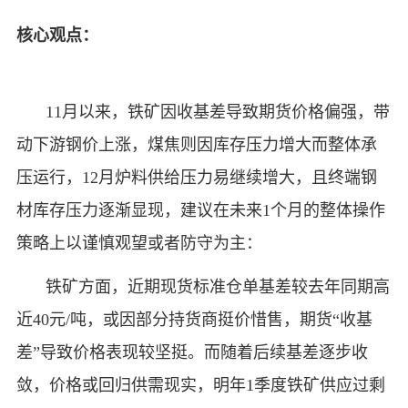
核心观点：
11月以来，铁矿因收基差导致期货价格偏强，带
动下游钢价上涨，煤焦则因库存压力增大而整体承
压运行，
12
月炉料供给压力易继续增大，且终端钢
材库存压力逐渐显现，建议在未来
1
个月的整体操作
策略上以谨慎观望或者防守为主：
铁矿方面，近期现货标准仓单基差较去年同期高
近
40
元
/
吨，或因部分持货商挺价惜售，期货
“
收基
差
”
导致价格表现较坚挺。而随着后续基差逐步收
敛，价格或回归供需现实，明年
1
季度铁矿供应过剩