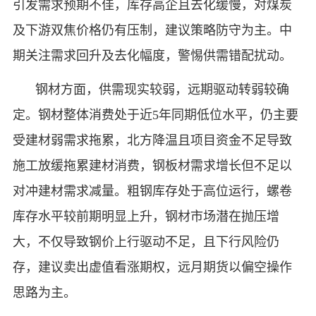
引发需求预期不佳，库存高企且去化缓慢，对煤炭
及下游双焦价格仍有压制，建议策略防守为主。中
期关注需求回升及去化幅度，警惕供需错配扰动。
钢材方面，供需现实较弱，远期驱动转弱较确
定。钢材整体消费处于近
5
年同期低位水平，仍主要
受建材弱需求拖累，北方降温且项目资金不足导致
施工放缓拖累建材消费，钢板材需求增长但不足以
对冲建材需求减量。粗钢库存处于高位运行，螺卷
库存水平较前期明显上升，钢材市场潜在抛压增
大，不仅导致钢价上行驱动不足，且下行风险仍
存，建议卖出虚值看涨期权，远月期货以偏空操作
思路为主。