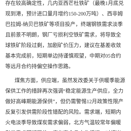
存在较高确定性，几内亚西芒杜铁矿（最晚
1
月底兑
现到港，预计进口量月增约
150-200
万吨）、西非姆
巴拉姆
-
纳贝巴铁矿等项目投产，终端钢铁需求淡季
且前景不明朗，钢厂亏损利空铁矿需求，将导致全
球铁矿阶段过剩，加剧矿价压力，建议在基差收敛
基本完成前，短期单边持谨慎观望，中期对
05
合约
等远月合约持偏空操作思路。
煤焦方面，供应端，虽然发改委关于供暖季能源
保供工作的措辞再次强调“稳定能源生产供应，全力
做好高峰期能源保供”，但仍需警惕
12
月政策性限产
反复引发供需阶段性错配的风险。需求端，短期内
火电淡季导致煤炭需求偏弱，北方气温较常年偏暖