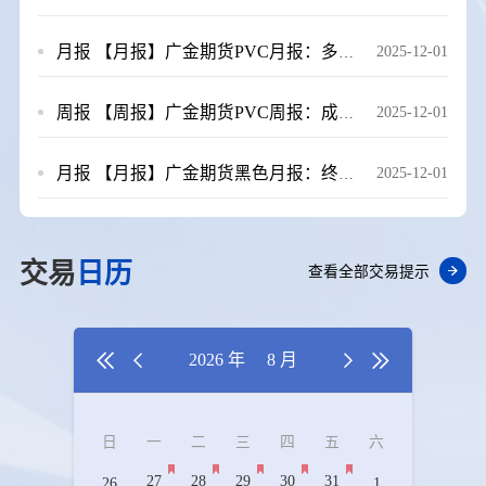
月报
【月报】广金期货PVC月报：多重利空因素压制，11月PVC跌跌不休 20251201
2025-12-01
周报
【周报】广金期货PVC周报：成本端拖累，PVC期价再创新低 20251121
2025-12-01
月报
【月报】广金期货黑色月报：终端压力渐显，下行风险仍存 20251128
2025-12-01
交易
日历
查看全部交易提示


2026 年
8 月


日
一
二
三
四
五
六
27
28
29
30
31
26
1