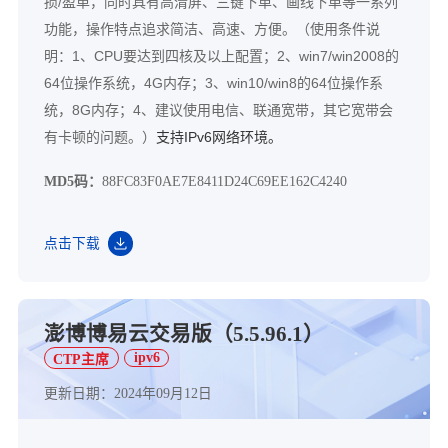
损/盈单，同时具有高清屏、三键下单、画线下单等一系列
功能，操作特点追求简洁、高速、方便。（使用条件说
明：1、CPU要达到四核及以上配置；2、win7/win2008的
64位操作系统，4G内存；3、win10/win8的64位操作系
统，8G内存；4、建议使用电信、联通宽带，其它宽带会
有卡顿的问题。）
支持IPv6网络环境。
MD5码：
88FC83F0AE7E8411D24C69EE162C4240
点击下载
澎博博易云交易版（5.5.96.1）
ipv6
CTP主席
更新日期：2024年09月12日