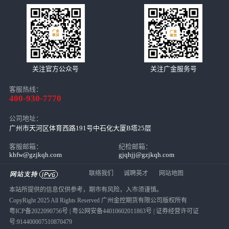
关注官方公众号
关注广金服务号
客服热线：
400-930-7770
公司地址：
广州市天河区体育西路191号中石化大厦B塔25层
客服邮箱：
纪检邮箱：
khfw@gzjkqh.com
gjqhjj@gzjkqh.com
联络我们
诚聘英才
网站地图
本站所提供的信息仅供参考，期市有风险，入市须谨慎。
CopyRight 2025 All Rights Reserved 广州金控期货有限公司版权所有
粤ICP备2022090756号
|
粤公网安备44010602011863号
| 证券经营许可证
号:914400007510870479