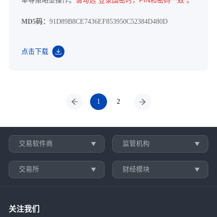
单等策略型操作。
请勾选"登录国密时，PIN和密码一致"。
MD5码：
91D89B8CE7436EF853950C52384D480D
点击下载
1
2
交易软件商
监管机构
交易所
财经模块
关注我们