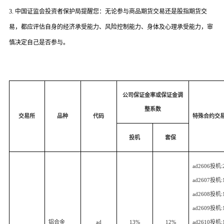
3.
中国证监会投资者保护局提醒您：无论参与商品期货交易还是股指期货交
易，都应评估自身的经济承受能力、风险控制能力、身体及心理承受能力，审
慎决定自己是否参与。
公司保证金率或保证金调
整系数
交易所
品种
代码
特殊合约交
投机
套保
ad2606
投机
:
ad2607
投机
:
ad2608
投机
:
ad2609
投机
:
铝合金
ad
13%
12%
ad2610
投机
: