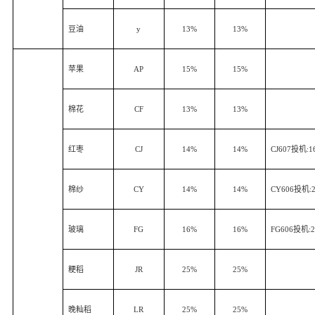
豆油
y
13%
13%
苹果
AP
15%
15%
棉花
CF
13%
13%
红枣
CJ
14%
14%
CJ607
投机
:1
棉纱
CY
14%
14%
CY606
投机
:
玻璃
FG
16%
16%
FG606
投机
:
粳稻
JR
25%
25%
晚籼稻
LR
25%
25%