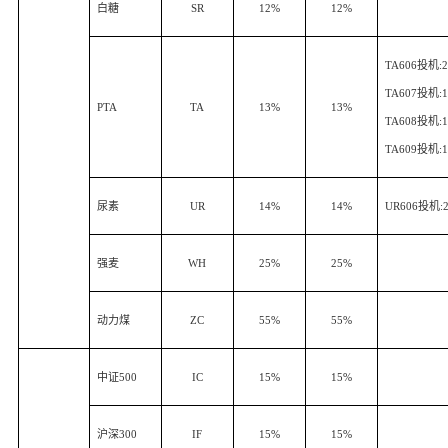
白糖
SR
12%
12%
TA606
投机
:
TA607
投机
:
PTA
TA
13%
13%
TA608
投机
:
TA609
投机
:
尿素
UR
14%
14%
UR606
投机
:
强麦
WH
25%
25%
动力煤
ZC
55%
55%
中证
500
IC
15%
15%
沪深
300
IF
15%
15%