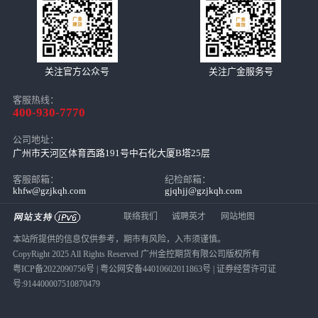
关注官方公众号
关注广金服务号
客服热线：
400-930-7770
公司地址：
广州市天河区体育西路191号中石化大厦B塔25层
客服邮箱：
纪检邮箱：
khfw@gzjkqh.com
gjqhjj@gzjkqh.com
联络我们
诚聘英才
网站地图
本站所提供的信息仅供参考，期市有风险，入市须谨慎。
CopyRight 2025 All Rights Reserved 广州金控期货有限公司版权所有
粤ICP备2022090756号
|
粤公网安备44010602011863号
| 证券经营许可证
号:914400007510870479