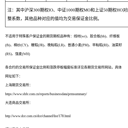
注：其中沪深
300
期权
IO
、中证
1000
期权
MO
和上证
50
期权
HO
对
整系数，其他品种对应的值均为交易保证金比例。
不适用于特殊客户保证金的期货期权品种有：线材
(wr)
、胶合板
(bb)
、纤维板
(fb)
、棉纱
(CY)
、粳稻
(JR)
、晚籼稻
(LR)
、普通小麦
(PM)
、早籼稻
(RI)
、油菜籽
(RS)
、强麦
(WH)
各合约的交易所保证金比例和涨跌停板幅度标准详见各期货交易所网站，具体
网址如下：
上海期货交易所：
https://www.shfe.com.cn/reports/businessdata/prmsummary/
大连商品交易所：
http://www.dce.com.cn/dce/channel/list/178.html