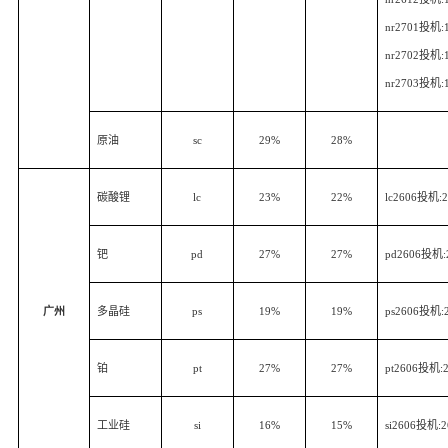
nr2701
投机
:
nr2702
投机
:
nr2703
投机
:
原油
sc
29%
28%
碳酸锂
lc
23%
22%
lc2606
投机
:
钯
pd
27%
27%
pd2606
投机
广州
多晶硅
ps
19%
19%
ps2606
投机
:
铂
pt
27%
27%
pt2606
投机
:
工业硅
si
16%
15%
si2606
投机
: