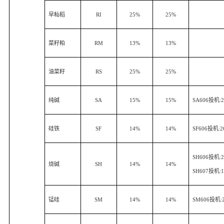
早籼稻
RI
25%
25%
菜籽粕
RM
13%
13%
油菜籽
RS
25%
25%
纯碱
SA
15%
15%
SA606
投机
:
硅铁
SF
14%
14%
SF606
投机
:2
SH606
投机
:
烧碱
SH
14%
14%
SH607
投机
:
锰硅
SM
14%
14%
SM606
投机
: