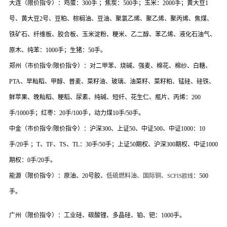
大连（限价指令）：鸡蛋：
300
手 ；焦炭：
500
手；玉米：
2000
手；黄大豆
1
号、黄大豆
2
号、豆粕、棕榈油、豆油、聚氯乙烯、聚乙烯、聚丙烯、焦煤、
铁矿石、纤维板、胶合板、玉米淀粉、粳米、乙二醇、苯乙烯、液化石油气、
原木、纯苯：
1000
手；生猪：
50
手。
郑州（市价指令
/
限价指令）：对二甲苯、烧碱、强麦、棉花、棉纱、白糖、
PTA
、早籼稻、甲醇、普麦、菜籽油、玻璃、油菜籽、菜籽粕、锰硅、硅铁、
鲜苹果、晚籼稻、粳稻、尿素、纯碱、短纤、花生仁、瓶片、丙烯：
200
手
/1000
手；红枣：
20
手
/100
手，动力煤
10
手
/50
手。
中金（市价指令
/
限价指令）：沪深
300
、上证
50
、中证
500
、中证
1000
：
10
手
/20
手 ；
T
、
TF
、
TS
、
TL
：
30
手
/50
手；上证
50
期权、沪深
300
期权、中证
1000
期权：
0
手
/20
手。
能源（限价指令）：原油、
20
号胶、
低硫燃料油、国际铜、
：
500
SCFIS
欧线
手。
广州（限价指令）：工业硅、碳酸锂、多晶硅
、铂、钯：
1000
手。